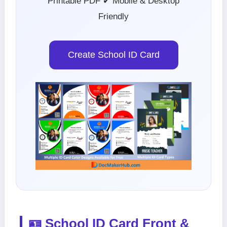
Printable PDF ✔ Mobile & Desktop
Friendly
Create School ID Card
🪪 School ID Card Front &