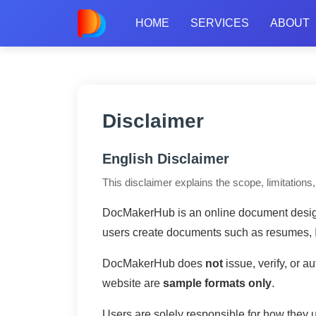
HOME
SERVICES
ABOUT
Disclaimer
English Disclaimer
This disclaimer explains the scope, limitations
DocMakerHub is an online document design 
users create documents such as resumes, ID 
DocMakerHub does
not
issue, verify, or a
website are
sample formats only
.
Users are solely responsible for how they 