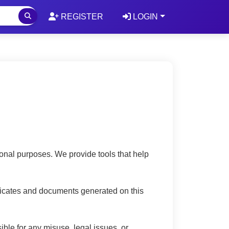
REGISTER
LOGIN
nal purposes. We provide tools that help
tificates and documents generated on this
le for any misuse, legal issues, or