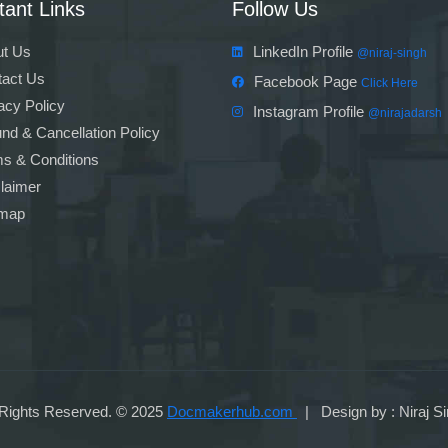
tant Links
Follow Us
t Us
LinkedIn Profile
@niraj-singh
act Us
Facebook Page
Click Here
acy Policy
Instagram Profile
@nirajadarsh
nd & Cancellation Policy
s & Conditions
laimer
emap
 Rights Reserved. © 2025
Docmakerhub.com
| Design by : Niraj S