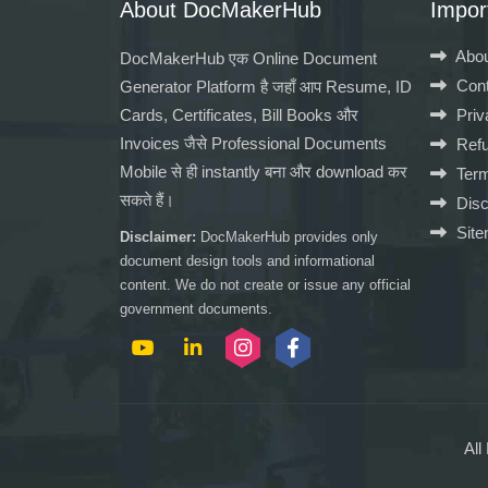
About DocMakerHub
Impor
Abou
DocMakerHub एक Online Document
Cont
Generator Platform है जहाँ आप Resume, ID
Cards, Certificates, Bill Books और
Priv
Invoices जैसे Professional Documents
Refu
Mobile से ही instantly बना और download कर
Term
सकते हैं।
Disc
Sit
Disclaimer:
DocMakerHub provides only
document design tools and informational
content. We do not create or issue any official
government documents.
All