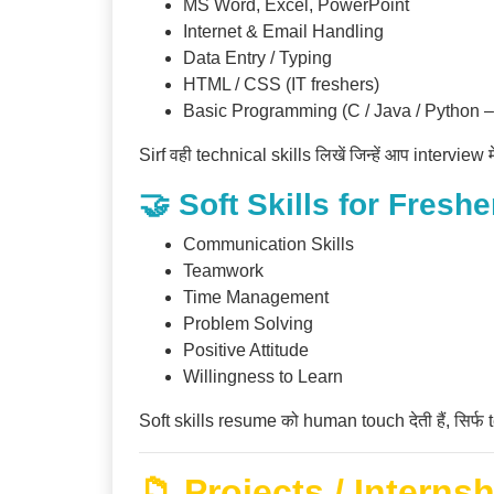
MS Word, Excel, PowerPoint
Internet & Email Handling
Data Entry / Typing
HTML / CSS (IT freshers)
Basic Programming (C / Java / Python –
Sirf वही technical skills लिखें जिन्हें आप interview 
🤝 Soft Skills for Freshe
Communication Skills
Teamwork
Time Management
Problem Solving
Positive Attitude
Willingness to Learn
Soft skills resume को human touch देती हैं, सिर्फ 
📁 Projects / Intern