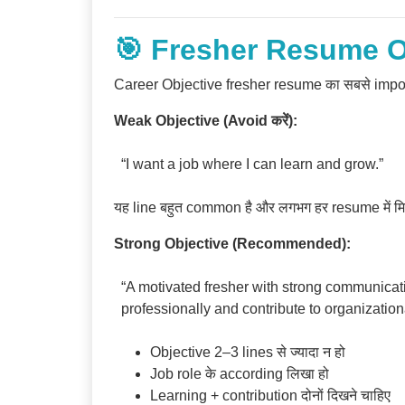
🎯 Fresher Resume Ob
Career Objective fresher resume का सबसे importan
Weak Objective (Avoid करें):
“I want a job where I can learn and grow.”
यह line बहुत common है और लगभग हर resume में मि
Strong Objective (Recommended):
“A motivated fresher with strong communicatio
professionally and contribute to organization
Objective 2–3 lines से ज्यादा न हो
Job role के according लिखा हो
Learning + contribution दोनों दिखने चाहिए