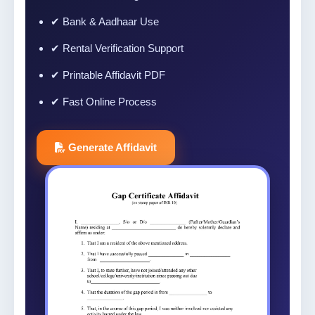
✔ Bank & Aadhaar Use
✔ Rental Verification Support
✔ Printable Affidavit PDF
✔ Fast Online Process
Generate Affidavit