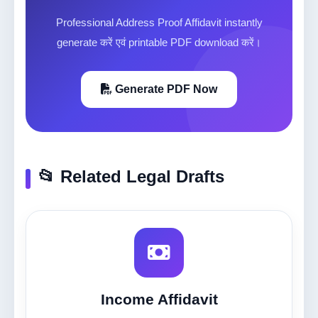
Professional Address Proof Affidavit instantly
generate करें एवं printable PDF download करें।
Generate PDF Now
📂 Related Legal Drafts
Income Affidavit