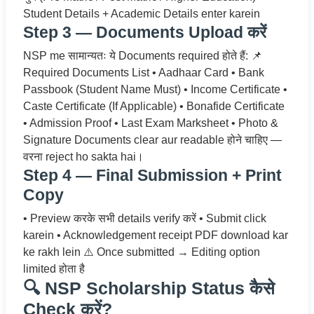
Student Details + Academic Details enter karein
Step 3 — Documents Upload करें
NSP me सामान्यतः ये Documents required होते हैं: 📌
Required Documents List • Aadhaar Card • Bank
Passbook (Student Name Must) • Income Certificate •
Caste Certificate (If Applicable) • Bonafide Certificate
• Admission Proof • Last Exam Marksheet • Photo &
Signature Documents clear aur readable होने चाहिए —
वरना reject ho sakta hai।
Step 4 — Final Submission + Print
Copy
• Preview करके सभी details verify करें • Submit click
karein • Acknowledgement receipt PDF download kar
ke rakh lein ⚠️ Once submitted → Editing option
limited होता है
🔍 NSP Scholarship Status कैसे
Check करें?