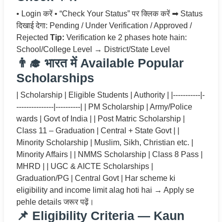
• Login करें • “Check Your Status” पर क्लिक करें ➡ Status
दिखाई देगा: Pending / Under Verification / Approved /
Rejected
Tip:
Verification ke 2 phases hote hain:
School/College Level → District/State Level
👨‍🎓 भारत में Available Popular
Scholarships
| Scholarship | Eligible Students | Authority | |-----------|-
---------------|----------| | PM Scholarship | Army/Police
wards | Govt of India | | Post Matric Scholarship |
Class 11 – Graduation | Central + State Govt | |
Minority Scholarship | Muslim, Sikh, Christian etc. |
Minority Affairs | | NMMS Scholarship | Class 8 Pass |
MHRD | | UGC & AICTE Scholarships |
Graduation/PG | Central Govt | Har scheme ki
eligibility and income limit alag hoti hai → Apply se
pehle details जरूर पढ़ें।
📌 Eligibility Criteria — Kaun