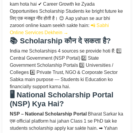
kam hota hai ✔ Career Growth ke Zyada
Opportunities Scholarship Students ke bright future ke
लिए एक मजबूत नींव होती है। 😊 Aap yahan se aur bhi
zaroori online kaam seekh sakte hain:
📲 Sabhi
Online Services Dekhein →
📚 Scholarship कौन दे सकता है?
India me Scholarships 4 sources se provide hoti हैं: 1️⃣
Central Government (NSP Portal) 2️⃣ State
Government Scholarship Portals 3️⃣ Universities /
Colleges 4️⃣ Private Trust, NGO & Corporate Sector
Sabka main purpose — Students ki Education ko
financially support karna hai.
🖥️ National Scholarship Portal
(NSP) Kya Hai?
NSP – National Scholarship Portal
Bharat Sarkar ka
एक official platform hai jahan Class 1 se PhD tak ke
students scholarship apply kar sakte hain. ➡ Yahan