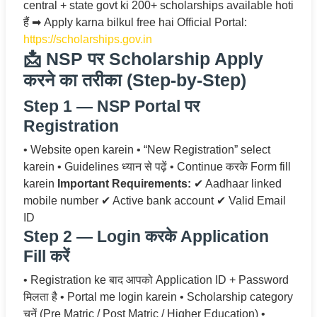
central + state govt ki 200+ scholarships available hoti
हैं ➡ Apply karna bilkul free hai Official Portal:
https://scholarships.gov.in
📩 NSP पर Scholarship Apply
करने का तरीका (Step-by-Step)
Step 1 — NSP Portal पर
Registration
• Website open karein • “New Registration” select
karein • Guidelines ध्यान से पढ़ें • Continue करके Form fill
karein
Important Requirements:
✔ Aadhaar linked
mobile number ✔ Active bank account ✔ Valid Email
ID
Step 2 — Login करके Application
Fill करें
• Registration ke बाद आपको Application ID + Password
मिलता है • Portal me login karein • Scholarship category
चुनें (Pre Matric / Post Matric / Higher Education) •